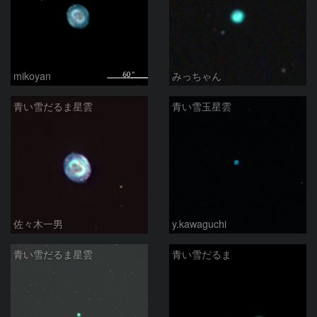
mikoyan
みっちゃん
青い雪だるま星雲
青い雪玉星雲
佐々木一男
y.kawaguchi
青い雪だるま星雲
青い雪だるま