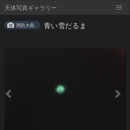
天体写真ギャラリー
Togg
navig
青い雪だるま
周防大島