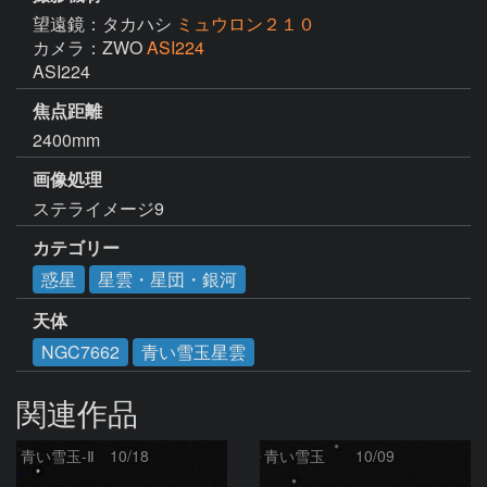
望遠鏡：タカハシ
ミュウロン２１０
カメラ：ZWO
ASI224
ASI224
焦点距離
2400mm
画像処理
ステライメージ9
カテゴリー
惑星
星雲・星団・銀河
天体
NGC7662
青い雪玉星雲
関連作品
青い雪玉-Ⅱ 10/18
青い雪玉 10/09