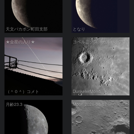
天文バカボン町田支部
となり
★金星の入り★
コペルニクス、カルパチア山脈付近
（＾０＾）コメト
DunkelerMond
月齢23.3
Moon 2026-08-07