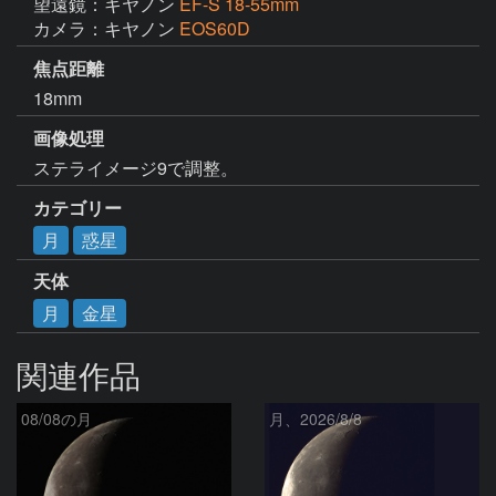
望遠鏡：キヤノン
EF-S 18-55mm
カメラ：キヤノン
EOS60D
焦点距離
18mm
画像処理
ステライメージ9で調整。
カテゴリー
月
惑星
天体
月
金星
関連作品
08/08の月
月、2026/8/8