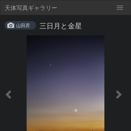
天体写真ギャラリー
Togg
navig
三日月と金星
山田昇