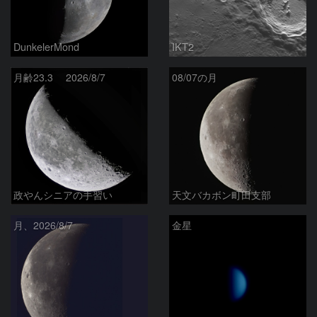
DunkelerMond
IKT2
月齢23.3 2026/8/7
08/07の月
政やんシニアの手習い
天文バカボン町田支部
月、2026/8/7
金星