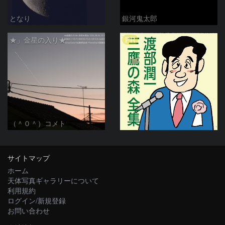
となり
銀河鬼太郎
PR
★」金星の入り★
（＾０＾）コメト
サイトマップ
ホーム
天体写真ギャラリーについて
利用規約
ログイン/新規登録
お問い合わせ