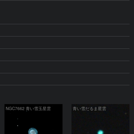
NGC7662 青い雪玉星雲
青い雪だるま星雲