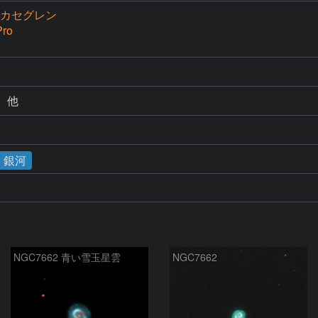
15カセグレン
ro
　他
・銀河
NGC7662 青い雪玉星雲
NGC7662