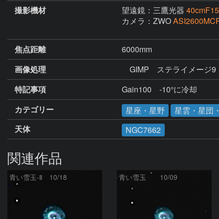
撮影機材
望遠鏡：三鷹光器
40cmF
カメラ：ZWO
ASI2600MCP
焦点距離
6000mm
画像処理
　GIMP　ステライメージ9
特記事項
Gain100　-10°に冷却
カテゴリー
星座・星野
星雲・星団
天体
NGC7662
関連作品
青い雪玉-Ⅱ 10/18
青い雪玉 10/09