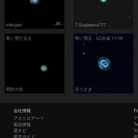
mikoyan
T.Sugawara777
青い雪だるま
青い雪玉 LC合成 11/19
周防大島
月うさぎ
会社情報
Fo
アストロアーツ
ア
製品情報
Tw
星ナビ
Y
星空ガイド
星