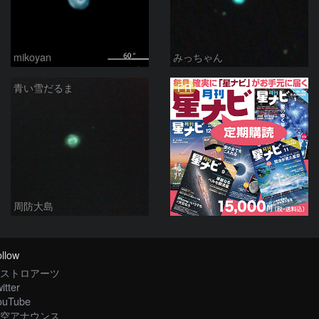
mikoyan
みっちゃん
PR
青い雪だるま
周防大島
llow
ストロアーツ
itter
ouTube
空アナウンス