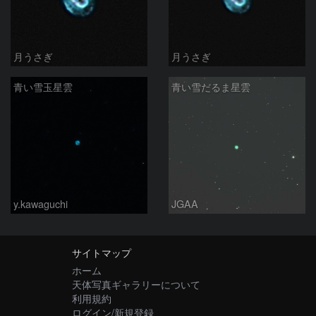
月うさぎ
月うさぎ
青い雪玉星雲
青い雪だるま星雲
y.kawaguchi
JGAA
サイトマップ
ホーム
天体写真ギャラリーについて
利用規約
ログイン/新規登録