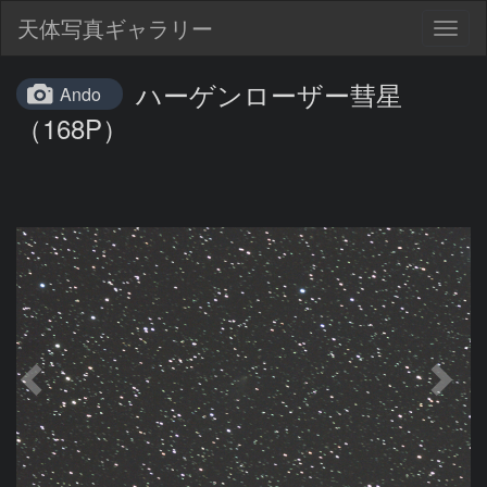
天体写真ギャラリー
Togg
navig
ハーゲンローザー彗星
Ando
（168P）