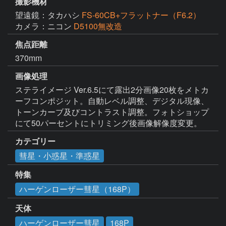
撮影機材
望遠鏡：タカハシ
FS-60CB+フラットナー（F6.2）
カメラ：ニコン
D5100無改造
焦点距離
370mm
画像処理
ステライメージ Ver.6.5にて露出2分画像20枚をメトカ
ーフコンポジット。自動レベル調整、デジタル現像、
トーンカーブ及びコントラスト調整。フォトショップ
にて50パーセントにトリミング後画像解像度変更。
カテゴリー
彗星・小惑星・準惑星
特集
ハーゲンローザー彗星（168P）
天体
ハーゲンローザー彗星
168P