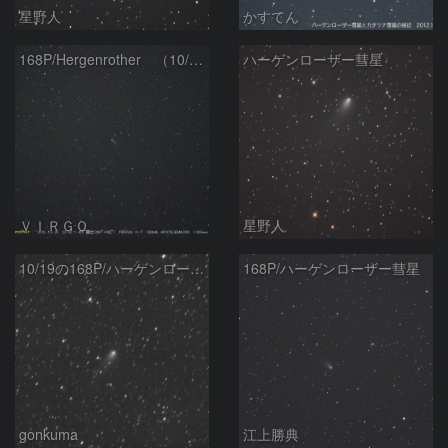
星野人
かすてん
168P/Hergenrother （10/20）
ハーゲンローザー彗星
ＶＩＲＧＯ
星野人
10/19の168P/ハーゲンローザー彗星
168P/ハーゲンローザー彗星
gonkuma
江上勝典