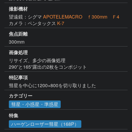
撮影機材
望遠鏡：シグマ
APOTELEMACRO ｆ300mm Ｆ4
カメラ：ペンタックス
K-7
焦点距離
300mm
画像処理
リサイズ、多少の画像処理

290”と165”露出の2枚をコンポジット
特記事項
彗星を中心に1200×800を切り取りました
カテゴリー
彗星・小惑星・準惑星
特集
ハーゲンローザー彗星（168P）