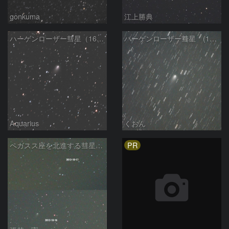
gonkuma
江上勝典
ハーゲンローザー彗星（168P）
ハーゲンローザー彗星 (168P)
Aquarius
くおん
PR
ペガスス座を北進する彗星168P