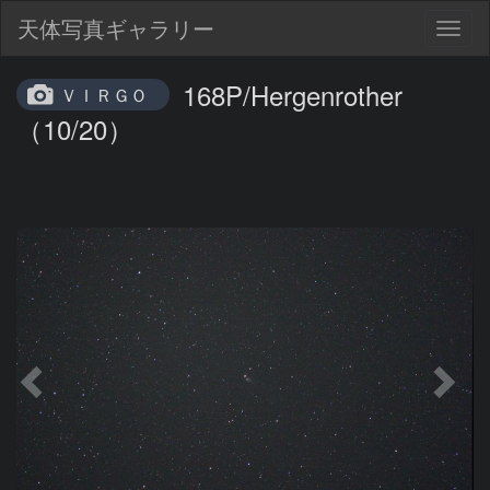
天体写真ギャラリー
Togg
navig
168P/Hergenrother
ＶＩＲＧＯ
（10/20）