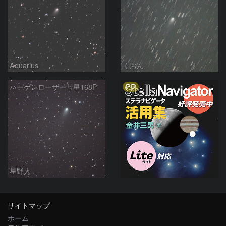
Aquarius
くおん
PR
ハーゲンローザー彗星168P
星野人
サイトマップ
ホーム