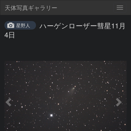
天体写真ギャラリー
Togg
navig
ハーゲンローザー彗星11月
星野人
4日