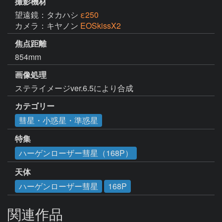
撮影機材
望遠鏡：タカハシ
ε250
カメラ：キヤノン
EOSkissX2
焦点距離
854mm
画像処理
ステライメージver.6.5により合成
カテゴリー
彗星・小惑星・準惑星
特集
ハーゲンローザー彗星（168P）
天体
ハーゲンローザー彗星
168P
関連作品