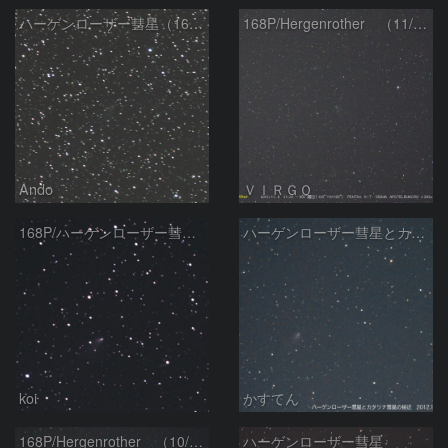
ハーゲンローザー彗星（168P）
168P/Hergenrother （11/09）
Ando
ＶＩＲＧＯ
168P/ハーゲンローザー彗星 11/10
ハーゲンローザー彗星とカタリナ彗星の接近
koi
かすてん
168P/Hergenrother （10/20）
ハーゲンローザー彗星