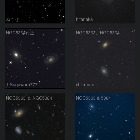
ねこぜ
hltanaka
NGC5364付近
NGC5363、NGC5364
T.Sugawara777
chi_muro
NGC5363 ＆ NGC5364
NGC5363 & 5364