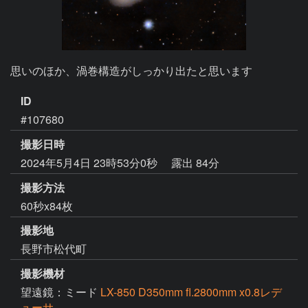
思いのほか、渦巻構造がしっかり出たと思います
ID
#107680
撮影日時
2024年5月4日 23時53分0秒
露出 84分
撮影方法
60秒x84枚
撮影地
長野市松代町
撮影機材
望遠鏡：ミード
LX-850 D350mm fl.2800mm x0.8レデ
ューサ