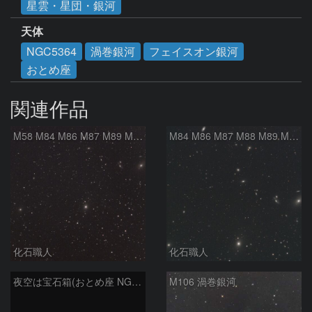
星雲・星団・銀河
天体
NGC5364
渦巻銀河
フェイスオン銀河
おとめ座
関連作品
M58 M84 M86 M87 M89 M90 マルカリアンの銀河鎖 おとめ座 かみのけ座
M84 M86 M87 M88 M89 M90 M91 マルカリアンの銀河鎖 おとめ座 かみのけ座
化石職人
化石職人
夜空は宝石箱(おとめ座 NGC5566) Seestar50
M106 渦巻銀河