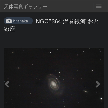
天体写真ギャラリー
Togg
navig
NGC5364 渦巻銀河 おと
hltanaka
め座