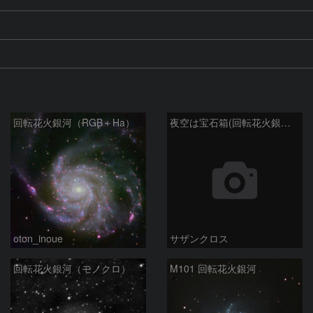
回転花火銀河（RGB＋Ha）
夜空は宝石箱(回転花火銀河 M101) Seestar50
oton_inoue
サザンクロス
回転花火銀河（モノクロ）
M101 回転花火銀河