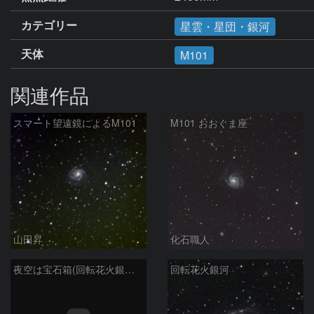
カテゴリー
星雲・星団・銀河
天体
M101
関連作品
スマート望遠鏡によるM101
M101 おおぐま座
山田昇
化石職人
夜空は宝石箱(回転花火銀河 M101) Seestar50
回転花火銀河