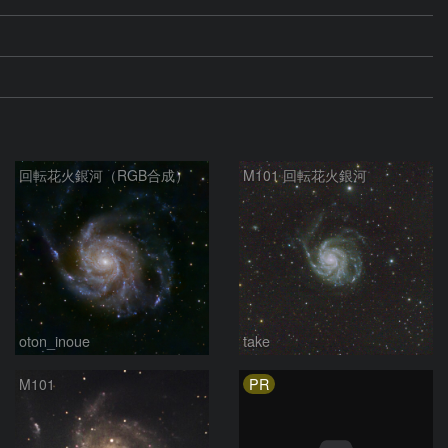
回転花火銀河（RGB合成）
M101 回転花火銀河
oton_inoue
take
PR
M101