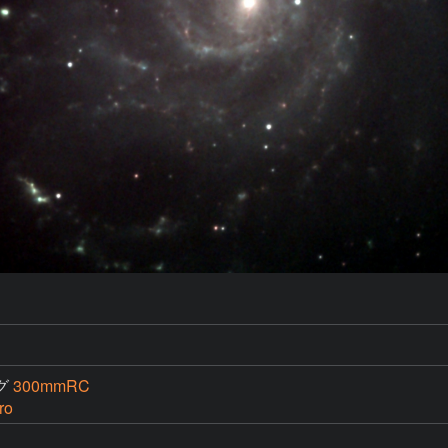
グ
300mmRC
ro