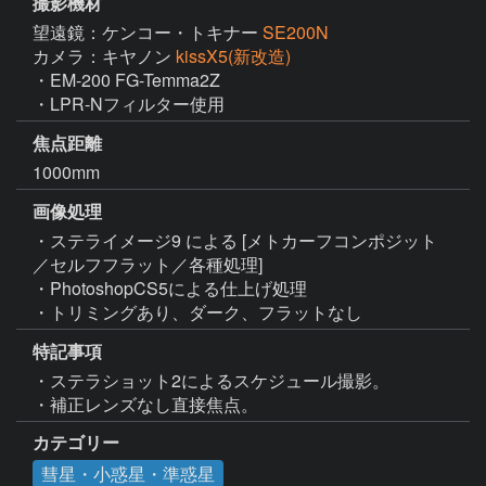
撮影機材
望遠鏡：ケンコー・トキナー
SE200N
カメラ：キヤノン
kissX5(新改造)
・EM-200 FG-Temma2Z

・LPR-Nフィルター使用
焦点距離
1000mm
画像処理
・ステライメージ9 による [メトカーフコンポジット
／セルフフラット／各種処理]

・PhotoshopCS5による仕上げ処理

・トリミングあり、ダーク、フラットなし
特記事項
・ステラショット2によるスケジュール撮影。

・補正レンズなし直接焦点。
カテゴリー
彗星・小惑星・準惑星