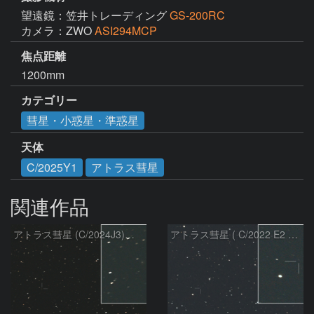
望遠鏡：笠井トレーディング
GS-200RC
カメラ：ZWO
ASI294MCP
焦点距離
1200mm
カテゴリー
彗星・小惑星・準惑星
天体
C/2025Y1
アトラス彗星
関連作品
アトラス彗星 (C/2024J3)：2026/08/05
アトラス彗星 ( C/2022 E2 )：2026/07/27