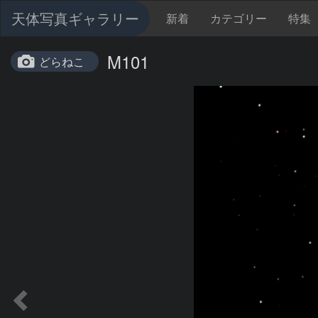
天体写真ギャラリー
新着
カテゴリー
特集
M101
どらねこ