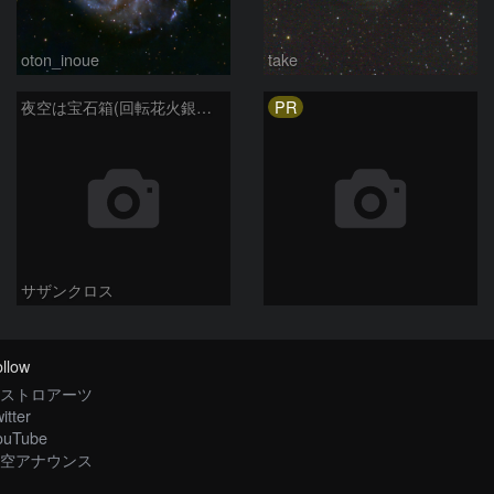
oton_inoue
take
PR
夜空は宝石箱(回転花火銀河 M101) Seestar50
サザンクロス
llow
ストロアーツ
itter
ouTube
空アナウンス