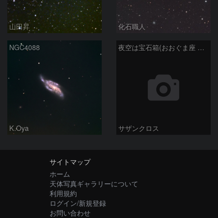
山田昇
化石職人
NGC4088
夜空は宝石箱(おおぐま座 NGC3198) Seestar50
K.Oya
サザンクロス
サイトマップ
ホーム
天体写真ギャラリーについて
利用規約
ログイン/新規登録
お問い合わせ