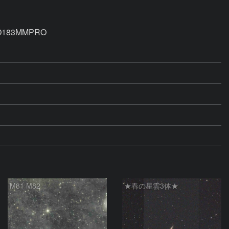
83MMPRO 

M81 M82
★春の星雲3体★