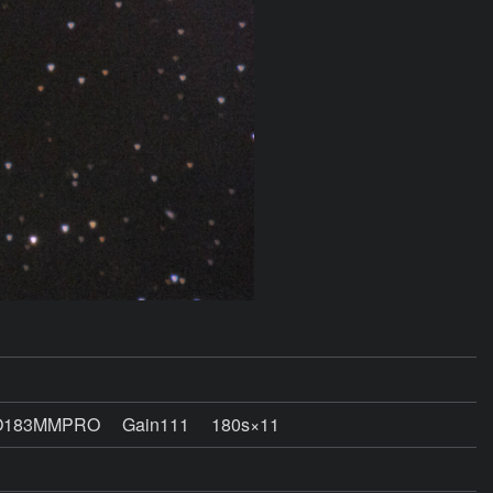
83MMPRO Gain111 180s×11