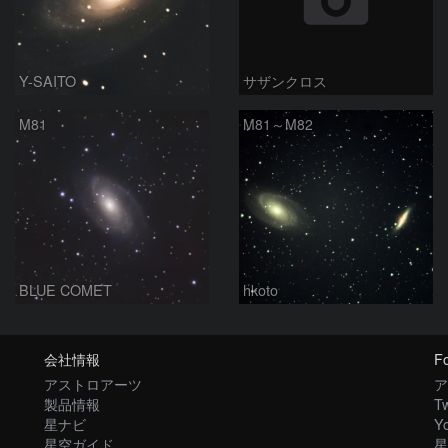
Y-SAITO
サザンクロス
M81
M81～M82
BLUE COMET
hkoto
会社情報
Fo
アストロアーツ
ア
製品情報
Tw
星ナビ
Y
星空ガイド
星