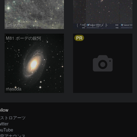
jun-yumi
（＾０＾）コメト
PR
M81 ボーデの銀河
masuda
llow
ストロアーツ
itter
ouTube
空アナウンス