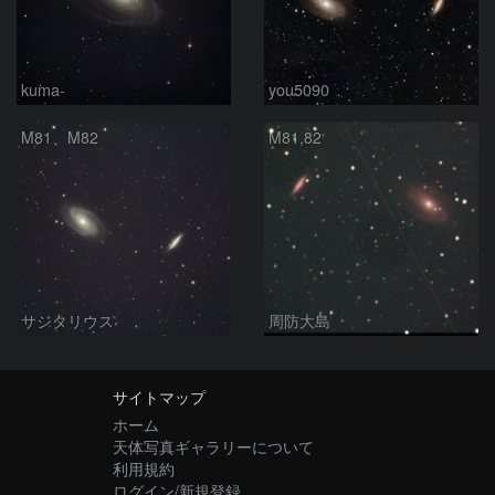
kuma-
you5090
M81、M82
M81,82
サジタリウス
周防大島
サイトマップ
ホーム
天体写真ギャラリーについて
利用規約
ログイン/新規登録