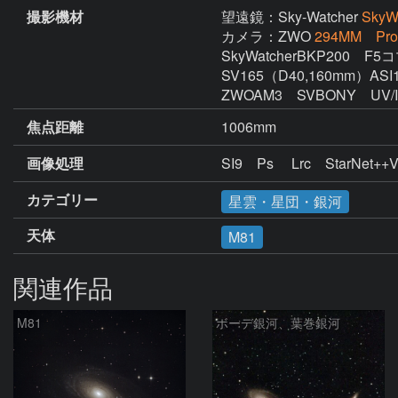
撮影機材
望遠鏡：Sky-Watcher
Sky
カメラ：ZWO
294MM Pro
SkyWatcherBKP200　
SV165（D40,160mm）ASI
ZWOAM3　SVBONY　U
焦点距離
1006mm
画像処理
カテゴリー
星雲・星団・銀河
天体
M81
関連作品
M81
ボーデ銀河、葉巻銀河