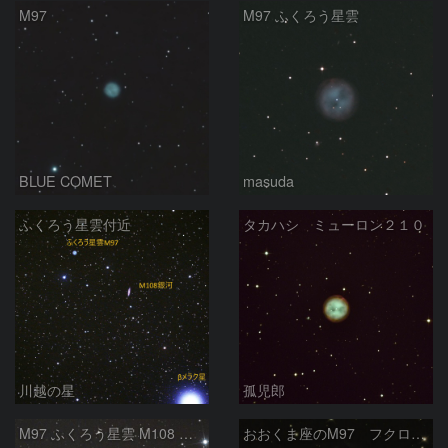
M97
M97 ふくろう星雲
BLUE COMET
masuda
ふくろう星雲付近
タカハシ ミューロン２１０
川越の星
孤児郎
M97 ふくろう星雲 M108 おおぐま座
おおくま座のM97 フクロウ星雲