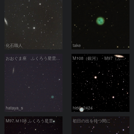
化石職人
take
おおぐま座 ふくろう星雲(M97)とM108銀河 2026/02/19
M108（銀河）・M97（ふくろう星雲）
hataya_s
hideo2424
M97.Ｍ108 ふくろう星雲
初日の出を待つ間に