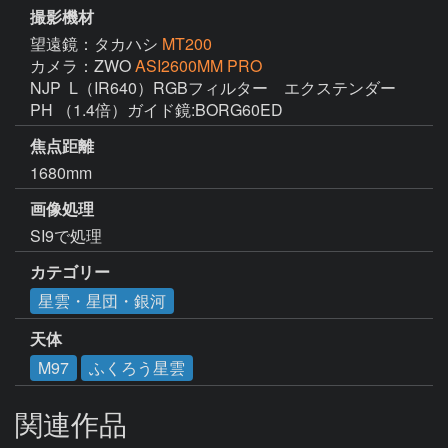
撮影機材
望遠鏡：タカハシ
MT200
カメラ：ZWO
ASI2600MM PRO
NJP  L（IR640）RGBフィルター　エクステンダー
PH （1.4倍）ガイド鏡:BORG60ED
焦点距離
1680mm
画像処理
カテゴリー
星雲・星団・銀河
天体
M97
ふくろう星雲
関連作品