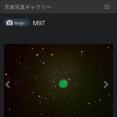
天体写真ギャラリー
Togg
navig
M97
tsugu