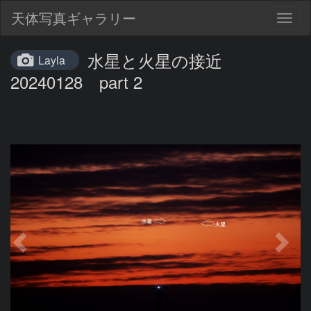
天体写真ギャラリー
Togg
navig
水星と火星の接近
Layla
20240128 part 2