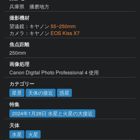
兵庫県 播磨地方
撮影機材
望遠鏡：キヤノン
55~250mm
カメラ：キヤノン
EOS Kiss X7
焦点距離
250mm
画像処理
Canon Digital Photo Professional 4 使用
カテゴリー
星景
天体の接近
惑星
特集
2024年1月28日 水星と火星の大接近
天体
水星
火星