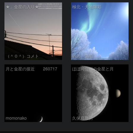
★」金星の入り★
極北・天地輝彩
（＾０＾）コメト
駒沢 満晴
月と金星の接近 260717
ほぼ同位相の金星と月
momonako
久保庭敦男