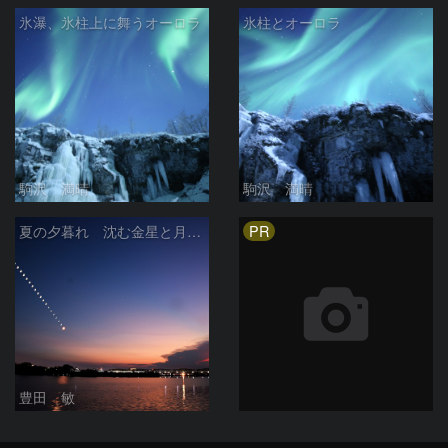
氷瀑、氷柱上に舞うオーロラ
氷柱とオーロラ
駒沢 満晴
駒沢 満晴
PR
夏の夕暮れ 沈む金星と月 2026/7/20
豊田 敏