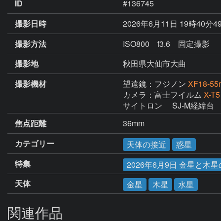
ID
#136745
撮影日時
2026年6月11日 19時40分4
撮影方法
ISO800 f3.6 固定撮影
撮影地
秋田県大仙市大曲
撮影機材
望遠鏡：フジノン
XF18-55
カメラ：富士フイルム
X-T5
サイトロン　 SJ-M経緯台
焦点距離
36mm
カテゴリー
天体の接近
惑星
特集
2026年6月9日 金星と木
天体
金星
木星
水星
関連作品