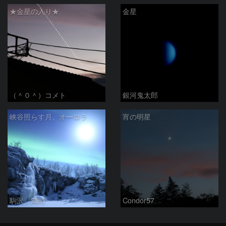
★金星の入り★
金星
（＾０＾）コメト
銀河鬼太郎
峡谷照らす月、オーロラ
宵の明星
駒沢 満晴
Condor57