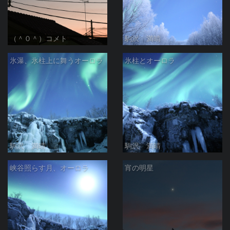
（＾０＾）コメト
駒沢 満晴
氷瀑、氷柱上に舞うオーロラ
氷柱とオーロラ
駒沢 満晴
駒沢 満晴
峡谷照らす月、オーロラ
宵の明星