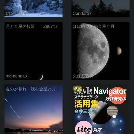
駒沢 満晴
Condor57
月と金星の接近 260717
ほぼ同位相の金星と月
momonako
久保庭敦男
PR
夏の夕暮れ 沈む金星と月 2026/7/20