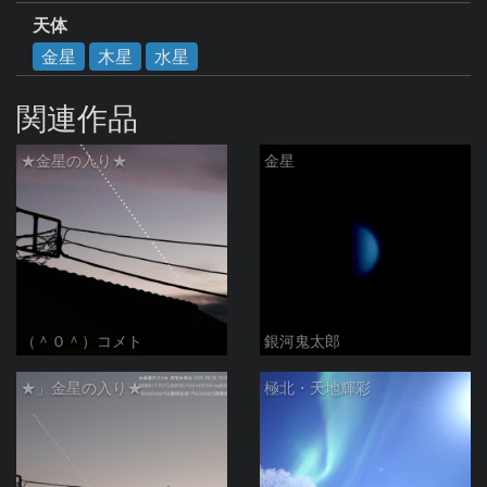
天体
金星
木星
水星
関連作品
★金星の入り★
金星
（＾０＾）コメト
銀河鬼太郎
★」金星の入り★
極北・天地輝彩