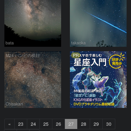
bata
takaoka
PR
M24 バンビの横顔
Chisakari
前
«
23
24
25
26
27
28
29
30
へ