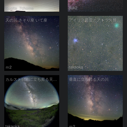
Sugita_7chome
jfuk2
天の川 さそり座 いて座
アイリス星雲とアトラス彗星（C/２０２３ Ｅ１）
ｍ2
takaoka
カルスト台地に立ち昇る天の川
垂直に立ち昇る天の川
takaoka
ｍ2