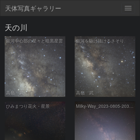
天体写真ギャラリー
Togg
navig
天の川
銀河中心部の星々と暗黒星雲
銀河を駆け抜けるさそり
高嶺 武
高嶺 武
ひみまつり花火・星景
Milky-Way_2023-0805-2030-38