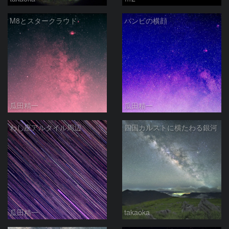
M8とスタークラウド
バンビの横顔
瓜田精一
瓜田精一
わし座アルタイル周辺
四国カルストに横たわる銀河
瓜田精一
takaoka