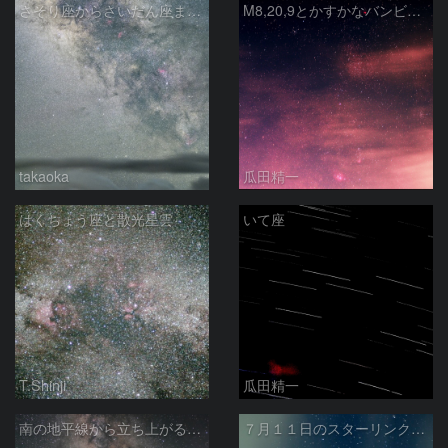
さそり座からさいだん座までの天の川
M8,20,9とかすかなバンビの横顔
takaoka
瓜田精一
はくちょう座と散光星雲
いて座
T.Shinji
瓜田精一
南の地平線から立ち上がる天の川
７月１１日のスターリンク衛星群