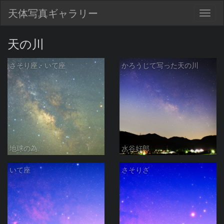
天体写真ギャラリー
Togg
navig
天の川
さそり座・いて座
かろうじて写った天の川
地球の為
水谷好郎
いて座
さそりざ