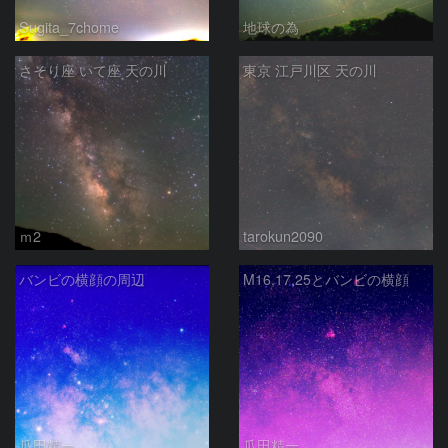
Sugita_7chome
地球の為
さそり座 いて座 天の川
東京 江戸川区 天の川
ｍ2
tarokun2090
バンビの横顔の周辺
M16,17,25とバンビの横顔
瓜田精一
瓜田精一