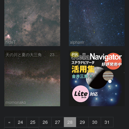
hideT
alphavir
PR
天の川と夏の大三角 230502
momonako
前
«
24
25
26
27
28
29
30
31
へ