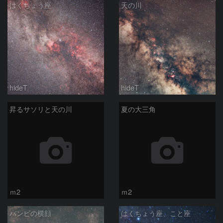
はくちょう座
天の川
hideT
hideT
昇るサソリと天の川
夏の大三角
ｍ2
ｍ2
バンビの横顔
はくちょう座、こと座