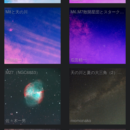
M8と天の川
M6,M7散開星団とスタークラウド
瓜田精一
瓜田精一
M27（NGC6853）
天の川と夏の大三角（2） 230502
佐々木一男
momonako