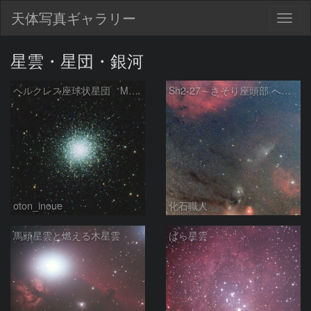
天体写真ギャラリー
Togg
navig
星雲・星団・銀河
ヘルクレス座球状星団 M１３（RGB合成）
Sh2-27～さそり座頭部 へびつかい座 さそり座
oton_inoue
化石職人
馬頭星雲と燃える木星雲
ばら星雲