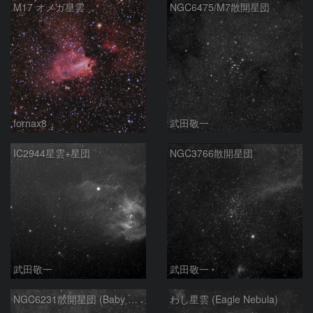
M17 オメガ星雲
NGC6475/M7散開星団
fornax8
武田敬一
IC2944星雲+星団
NGC3766散開星団
武田敬一
武田敬一
NGC6231散開星団 (Baby Scorpion Cluster)と散光星雲（名称不明）
わし星雲 (Eagle Nebula)