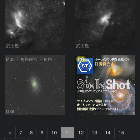
武田敬一
武田敬一
PR
M33 三角座銀河 三角座
take
前
«
7
8
9
10
11
12
13
14
15
へ