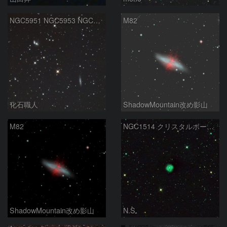
NGC5951 NGC5953 NGC5954 へび座
M82
化石職人
ShadowMountain改め影山
M82
NGC1514 クリスタルボール星雲
ShadowMountain改め影山
N.S.