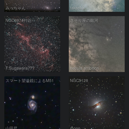
みっちゃん
takaoka
NGC6974付近
さそり座の銀河
T.Sugawara777
nebula ambition
スマート望遠鏡によるM51
NGC5128
山田昇
mono