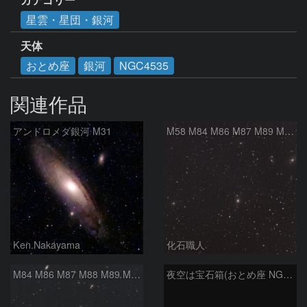
星雲・星団・銀河
天体
おとめ座
銀河
NGC4535
関連作品
アンドロメダ銀河 M31
M58 M84 M86 M87 M89 M90 マルカリアンの銀河鎖 おとめ座 かみのけ座
Ken.Nakayama
化石職人
M84 M86 M87 M88 M89 M90 M91 マルカリアンの銀河鎖 おとめ座 かみのけ座
夜空は宝石箱(おとめ座 NGC5566) Seestar50