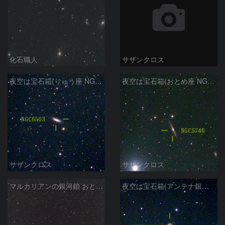
化石職人
サザンクロス
夜空は宝石箱(りゅう座 NGC6503) Seestar50
夜空は宝石箱(おとめ座 NGC5746) Seestar50
サザンクロス
サザンクロス
マルカリアンの銀河鎖 おとめ座・ かみのけ座の銀河
夜空は宝石箱(アンテナ銀河 NGC4038) Seestar50