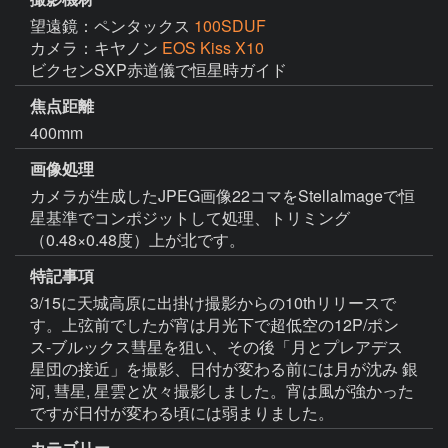
望遠鏡：ペンタックス
100SDUF
カメラ：キヤノン
EOS Kiss X10
ビクセンSXP赤道儀で恒星時ガイド
焦点距離
400mm
画像処理
カメラが生成したJPEG画像22コマをStellaImageで恒
星基準でコンポジットして処理、トリミング
（0.48×0.48度）上が北です。
特記事項
3/15に天城高原に出掛け撮影からの10thリリースで
す。上弦前でしたが宵は月光下で超低空の12P/ポン
ス-ブルックス彗星を狙い、その後「月とプレアデス
星団の接近」を撮影、日付が変わる前には月が沈み 銀
河, 彗星, 星雲と次々撮影しました。宵は風が強かった
ですが日付が変わる頃には弱まりました。
カテゴリー