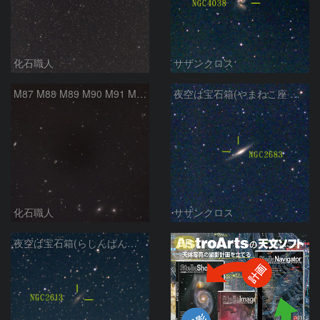
化石職人
サザンクロス
M87 M88 M89 M90 M91 M100 マルカリアンの銀河鎖 おとめ座 かみのけ座
夜空は宝石箱(やまねこ座 NGC2683) Seestar50
化石職人
サザンクロス
PR
夜空は宝石箱(らしんばん座 NGC2613) Seestar50