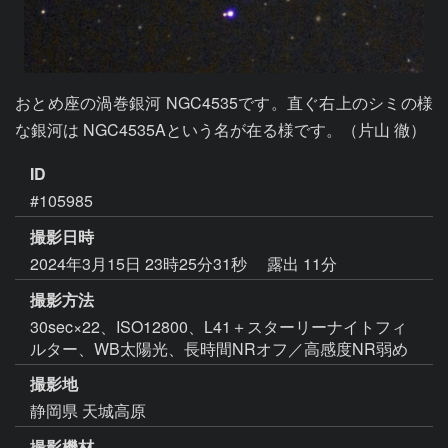
おとめ座の渦巻銀河 NGC4535です。直ぐ右上のシミの様
な銀河は NGC4535Aという名が在る様です。（片山 徹）
ID
#105985
撮影日時
2024年3月15日 23時25分31秒
露出 11分
撮影方法
30sec×22、ISO12800、L41＋スターリーナイトフィ
ルター、WB太陽光、長時間NRオフ／高感度NR弱め
撮影地
静岡県 天城高原
撮影機材