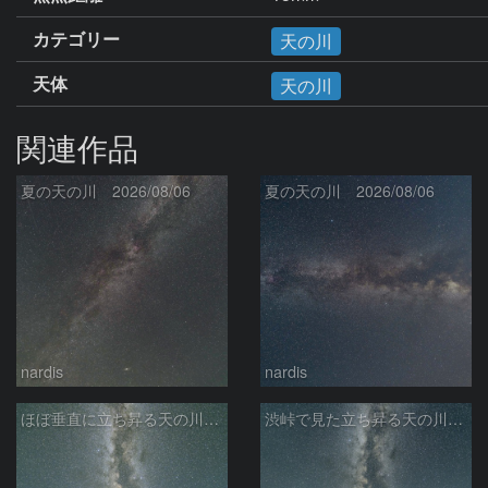
カテゴリー
天の川
天体
天の川
関連作品
夏の天の川 2026/08/06
夏の天の川 2026/08/06
nardis
nardis
ほぼ垂直に立ち昇る天の川銀河
渋峠で見た立ち昇る天の川銀河