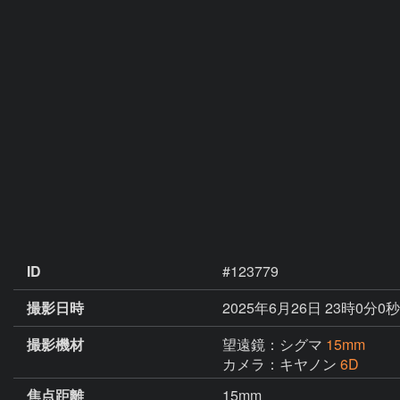
ID
#123779
撮影日時
2025年6月26日 23時0分0秒
撮影機材
望遠鏡：シグマ
15mm
カメラ：キヤノン
6D
焦点距離
15mm