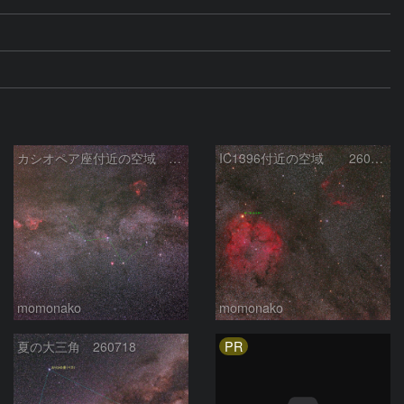
カシオペア座付近の空域 260720
IC1396付近の空域 260720
momonako
momonako
PR
夏の大三角 260718