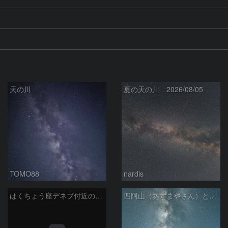
天の川
夏の天の川 2026/08/05
TOMO88
nardis
はくちょう座デネブ付近の空域 260720
四阿山（あずまやさん）と立ち昇る夏の銀河