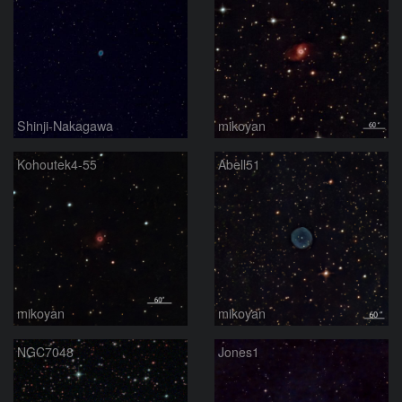
Shinji-Nakagawa
mikoyan
Kohoutek4-55
Abell51
mikoyan
mikoyan
NGC7048
Jones1