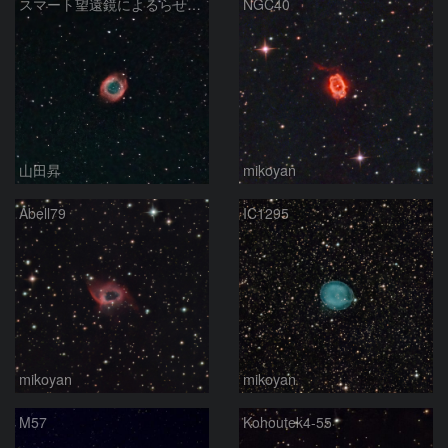
スマート望遠鏡によるらせん星雲
NGC40
山田昇
mikoyan
Abell79
IC1295
mikoyan
mikoyan
M57
Kohoutek4-55