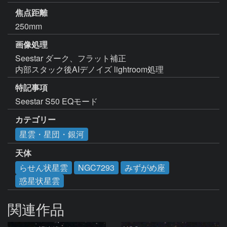
焦点距離
250mm
画像処理
Seestar ダーク、フラット補正

内部スタック後AIデノイズ lightroom処理
特記事項
Seestar S50 EQモード 
カテゴリー
星雲・星団・銀河
天体
らせん状星雲
NGC7293
みずがめ座
惑星状星雲
関連作品