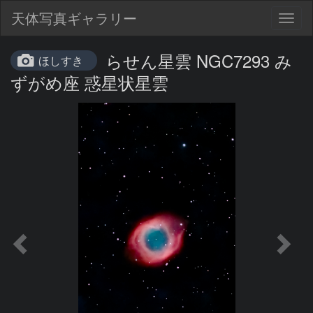
天体写真ギャラリー
Togg
navig
らせん星雲 NGC7293 み
ほしすき
ずがめ座 惑星状星雲