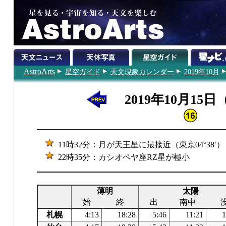
AstroArts
星空ガイド
天文現象カレンダー
2019年10月
2019年10月15
11時32分：月が天王星に最接近（東京04°38′）
22時35分：カシオペヤ座RZ星が極小
薄明
太陽
始
終
出
南中
札幌
4:13
18:28
5:46
11:21
1