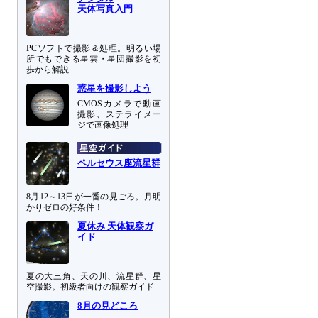
天体写真入門
PCソフトで撮影＆処理。明るい場
所でもできる星雲・星団撮影を初
歩から解説
惑星を撮影しよう
CMOSカメラで動画
撮影、ステライメー
ジで画像処理
ペルセウス座流星群
8月12～13日が一番の見ごろ。月明
かりゼロの好条件！
夏休み 天体観察ガ
イド
夏の大三角、天の川、流星群、星
空撮影。初級者向けの観察ガイド
8月の見どころ