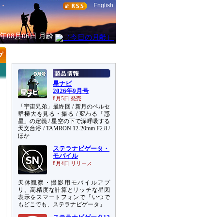
English
6年08月06日
月齢
星ナビ
2026年9月号
8月5日 発売
「宇宙兄弟」最終回 / 新月のペルセ
群極大を見る・撮る / 変わる「惑
星」の定義 / 星空の下で深呼吸する
天文台浴 / TAMRON 12-20mm F2.8 /
ほか
ステラナビゲータ・
モバイル
8月4日 リリース
天体観察・撮影用モバイルアプ
リ。高精度な計算とリッチな星図
表示をスマートフォンで「いつで
もどこでも、ステラナビゲータ」