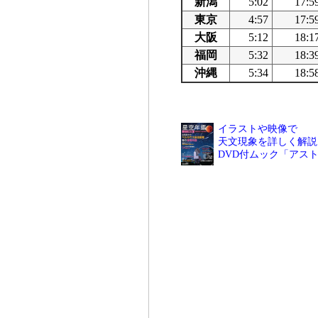
新潟
5:02
17:5
東京
4:57
17:5
大阪
5:12
18:1
福岡
5:32
18:3
沖縄
5:34
18:5
イラストや映像で
天文現象を詳しく解説
DVD付ムック「アス