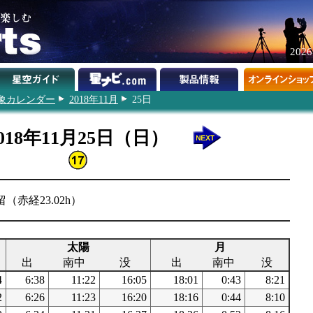
202
象カレンダー
2018年11月
25日
018年11月25日（日）
（赤経23.02h）
太陽
月
出
南中
没
出
南中
没
4
6:38
11:22
16:05
18:01
0:43
8:21
2
6:26
11:23
16:20
18:16
0:44
8:10