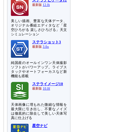
ステラナビゲータ12
最新版
12.0i
美しい描画、豊富な天体データ、
オリジナル番組エディタなど「星
空ひろがる 楽しさひろげる」天文
シミュレーション
ステラショット3
最新版
3.0o
純国産のオールインワン天体撮影
ソフトがパワーアップ。ライブス
タックやオートフォーカスなど新
機能も搭載
ステライメージ10
最新版
10.0f
天体画像に埋もれた微細な情報を
最大限に引き出し、不要なノイズ
は徹底的に除去して美しい天体写
真に仕上げる
星空ナビ