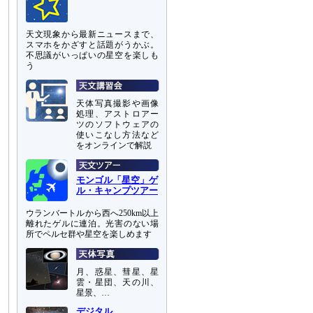
天文現象から最新ニュースまで、
スマホをかざすと話題がうかぶ。
不思議がいっぱいの星空を楽しも
う
天体写真撮影や画像
処理、アストロアー
ツのソフトウェアの
使いこなし方法など
をオンラインで解説
モンゴル「星空」ゲ
ル・キャンプツアー
ウランバートルから西へ250km以上
離れたゲルに連泊。光害のない場
所でペルセ群や星空を楽しめます
月、惑星、彗星、星
雲・星団、天の川、
星景、…
デジタル