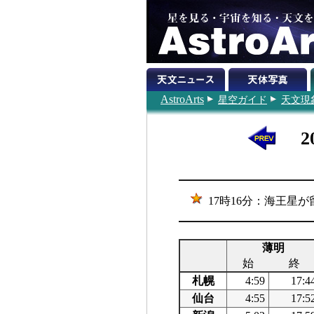
AstroArts
星空ガイド
天文現
2
17時16分：海王星が留
薄明
始
終
札幌
4:59
17:4
仙台
4:55
17:5