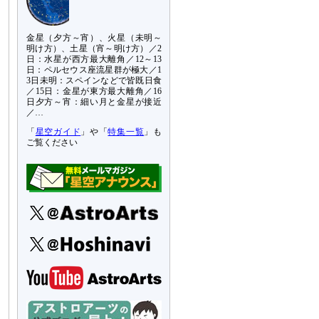
金星（夕方～宵）、火星（未明～
明け方）、土星（宵～明け方）／2
日：水星が西方最大離角／12～13
日：ペルセウス座流星群が極大／1
3日未明：スペインなどで皆既日食
／15日：金星が東方最大離角／16
日夕方～宵：細い月と金星が接近
／…
「
星空ガイド
」や「
特集一覧
」も
ご覧ください