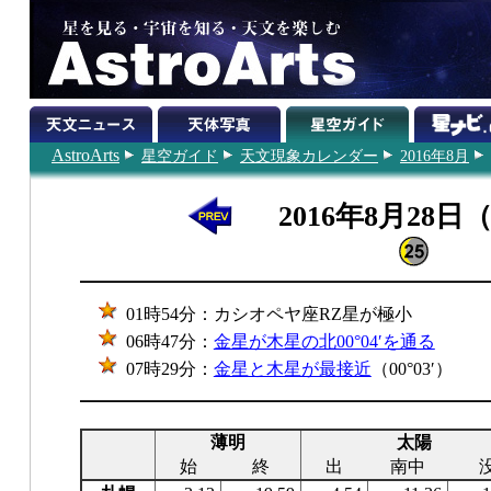
AstroArts
星空ガイド
天文現象カレンダー
2016年8月
2016年8月28日
01時54分：カシオペヤ座RZ星が極小
06時47分：
金星が木星の北00°04′を通る
07時29分：
金星と木星が最接近
（00°03′）
薄明
太陽
始
終
出
南中