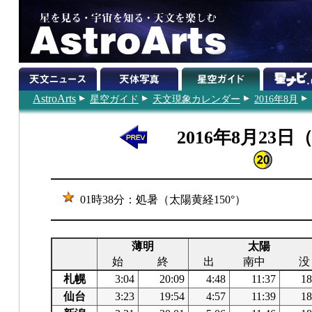
AstroArts
星空ガイド
天文現象カレンダー
2016年8月
2016年8月23日
01時38分：処暑（太陽黄経150°）
薄明
太陽
始
終
出
南中
没
札幌
3:04
20:09
4:48
11:37
18
仙台
3:23
19:54
4:57
11:39
18