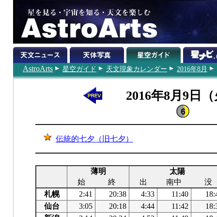
AstroArts
星空ガイド
天文現象カレンダー
2016年8月
2016年8月9日
伝統的七夕（旧七夕）
薄明
太陽
始
終
出
南中
没
札幌
2:41
20:38
4:33
11:40
18:
仙台
3:05
20:18
4:44
11:42
18: