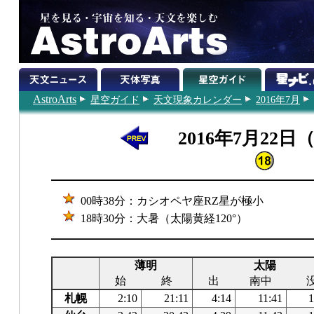
AstroArts
星空ガイド
天文現象カレンダー
2016年7月
2016年7月22日
00時38分：カシオペヤ座RZ星が極小
18時30分：大暑（太陽黄経120°）
薄明
太陽
始
終
出
南中
札幌
2:10
21:11
4:14
11:41
1