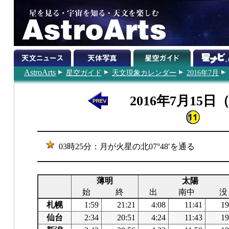
AstroArts
星空ガイド
天文現象カレンダー
2016年7月
2016年7月15日
03時25分：月が火星の北07°48′を通る
薄明
太陽
始
終
出
南中
没
札幌
1:59
21:21
4:08
11:41
19
仙台
2:34
20:51
4:24
11:43
19