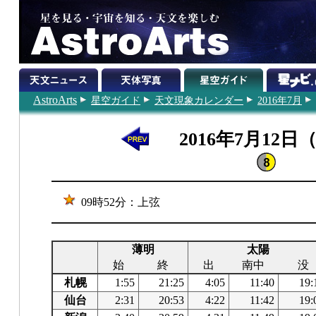
AstroArts
星空ガイド
天文現象カレンダー
2016年7月
2016年7月12日
09時52分：上弦
薄明
太陽
始
終
出
南中
没
札幌
1:55
21:25
4:05
11:40
19:
仙台
2:31
20:53
4:22
11:42
19: