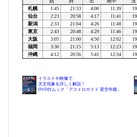
始
終
出
南中
没
札幌
1:45
21:33
4:00
11:39
19
仙台
2:23
20:58
4:17
11:41
19
新潟
2:33
21:04
4:26
11:48
19
東京
2:43
20:48
4:29
11:46
19
大阪
3:05
21:00
4:50
12:02
19
福岡
3:30
21:15
5:13
12:23
19
沖縄
4:12
20:56
5:41
12:34
19
イラストや映像で
天文現象を詳しく解説！
DVD付ムック「アストロガイド 星空年鑑」