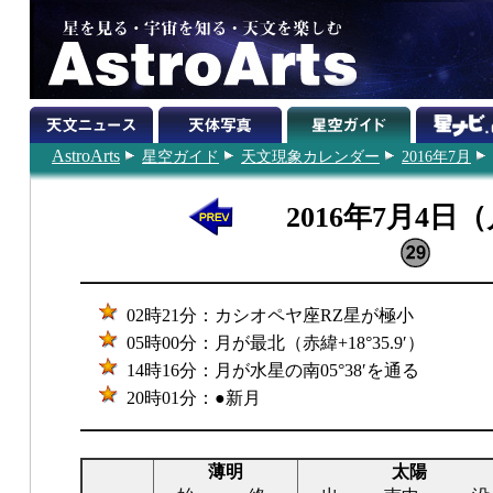
AstroArts
星空ガイド
天文現象カレンダー
2016年7月
2016年7月4日
02時21分：カシオペヤ座RZ星が極小
05時00分：月が最北（赤緯+18°35.9′）
14時16分：月が水星の南05°38′を通る
20時01分：●新月
薄明
太陽