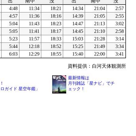
出
南中
没
出
南中
没
4:48
11:34
18:21
14:34
21:04
2:57
4:57
11:36
18:16
14:39
21:05
2:55
5:04
11:43
18:23
14:47
21:13
3:02
5:05
11:41
18:17
14:45
21:10
2:58
5:23
11:57
18:33
15:03
21:28
3:14
5:44
12:18
18:52
15:25
21:49
3:34
6:03
12:29
18:55
15:40
22:00
3:41
資料提供：白河天体観測所
最新情報は
！
月刊雑誌「星ナビ」でチ
トロガイド 星空年鑑」
ェック！