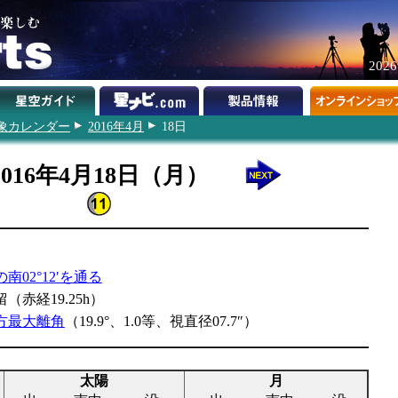
202
象カレンダー
2016年4月
18日
2016年4月18日（月）
南02°12′を通る
（赤経19.25h）
方最大離角
（19.9°、1.0等、視直径07.7″）
太陽
月