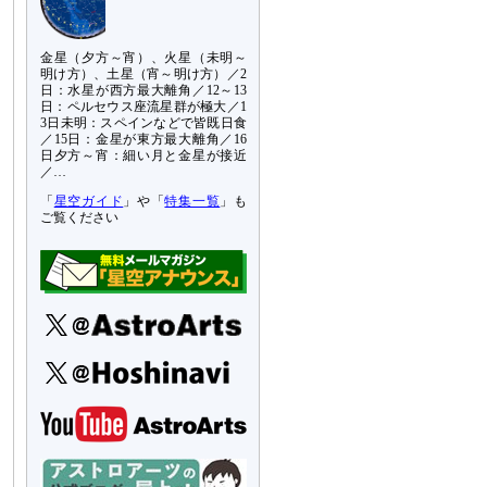
金星（夕方～宵）、火星（未明～
明け方）、土星（宵～明け方）／2
日：水星が西方最大離角／12～13
日：ペルセウス座流星群が極大／1
3日未明：スペインなどで皆既日食
／15日：金星が東方最大離角／16
日夕方～宵：細い月と金星が接近
／…
「
星空ガイド
」や「
特集一覧
」も
ご覧ください