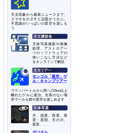
天文現象から最新ニュースまで、
スマホをかざすと話題がうかぶ。
不思議がいっぱいの星空を楽しも
う
天体写真撮影や画像
処理、アストロアー
ツのソフトウェアの
使いこなし方法など
をオンラインで解説
モンゴル「星空」ゲ
ル・キャンプツアー
ウランバートルから西へ250km以上
離れたゲルに連泊。光害のない場
所でペルセ群や星空を楽しめます
月、惑星、彗星、星
雲・星団、天の川、
星景、…
デジタル