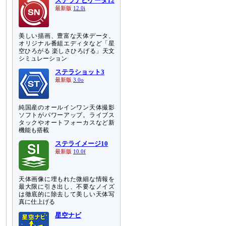
ステラナビゲータ12
最新版
12.0i
美しい描画、豊富な天体データ、
オリジナル番組エディタなど「星
空ひろがる 楽しさひろげる」天文
シミュレーション
ステラショット3
最新版
3.0o
純国産のオールインワン天体撮影
ソフトがパワーアップ。ライブス
タックやオートフォーカスなど新
機能も搭載
ステライメージ10
最新版
10.0f
天体画像に埋もれた微細な情報を
最大限に引き出し、不要なノイズ
は徹底的に除去して美しい天体写
真に仕上げる
星空ナビ