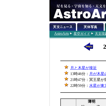
AstroArts
星空ガイド
天文現
月と木星が接近
13時46分：
月が木星の
21時47分：冥王星が留
22時59分：
水星が東
薄明