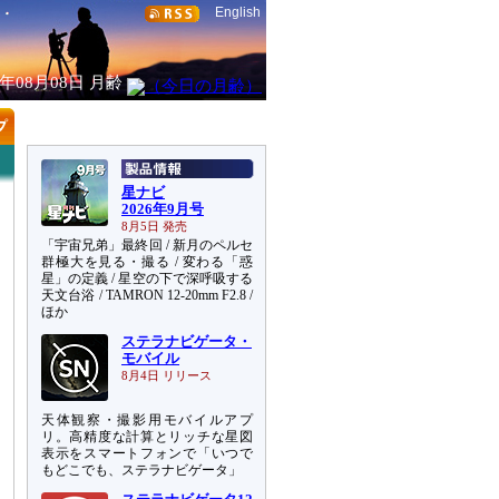
English
6年08月08日
月齢
星ナビ
2026年9月号
8月5日 発売
「宇宙兄弟」最終回 / 新月のペルセ
群極大を見る・撮る / 変わる「惑
星」の定義 / 星空の下で深呼吸する
天文台浴 / TAMRON 12-20mm F2.8 /
ほか
ステラナビゲータ・
モバイル
8月4日 リリース
天体観察・撮影用モバイルアプ
リ。高精度な計算とリッチな星図
表示をスマートフォンで「いつで
もどこでも、ステラナビゲータ」