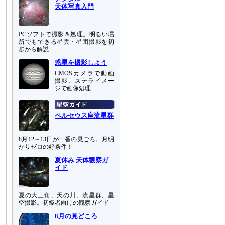
天体写真入門
PCソフトで撮影＆処理。明るい場
所でもできる星雲・星団撮影を初
歩から解説
惑星を撮影しよう
CMOSカメラで動画
撮影、ステライメー
ジで画像処理
ペルセウス座流星群
8月12～13日が一番の見ごろ。月明
かりゼロの好条件！
夏休み 天体観察ガ
イド
夏の大三角、天の川、流星群、星
空撮影。初級者向けの観察ガイド
8月の見どころ