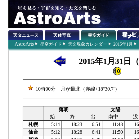
AstroArts
星空ガイド
天文現象カレンダー
2015年1月
2015年1月31日
10時00分：月が最北（赤緯+18°30.7′）
薄明
太陽
始
終
出
南中
没
札幌
5:14
18:23
6:51
11:48
16
仙台
5:12
18:28
6:41
11:50
16