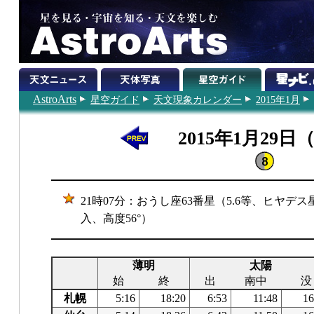
AstroArts
星空ガイド
天文現象カレンダー
2015年1月
2015年1月29日
21時07分：おうし座63番星（5.6等、ヒヤ
入、高度56°）
薄明
太陽
始
終
出
南中
没
札幌
5:16
18:20
6:53
11:48
16