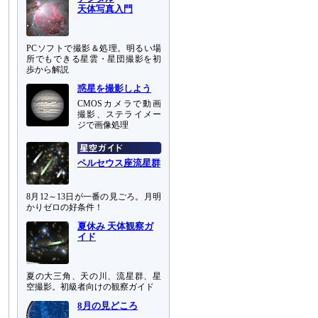
天体写真入門
PCソフトで撮影＆処理。明るい場
所でもできる星雲・星団撮影を初
歩から解説
惑星を撮影しよう
CMOSカメラで動画
撮影、ステライメー
ジで画像処理
ペルセウス座流星群
8月12～13日が一番の見ごろ。月明
かりゼロの好条件！
夏休み 天体観察ガ
イド
夏の大三角、天の川、流星群、星
空撮影。初級者向けの観察ガイド
8月の見どころ