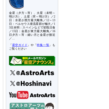
金星（夕方～宵）、火星（未明～
明け方）、土星（宵～明け方）／2
日：水星が西方最大離角／12～13
日：ペルセウス座流星群が極大／1
3日未明：スペインなどで皆既日食
／15日：金星が東方最大離角／16
日夕方～宵：細い月と金星が接近
／…
「
星空ガイド
」や「
特集一覧
」も
ご覧ください