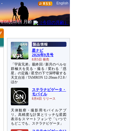
English
6年08月08日
月齢
星ナビ
2026年9月号
8月5日 発売
「宇宙兄弟」最終回 / 新月のペルセ
群極大を見る・撮る / 変わる「惑
星」の定義 / 星空の下で深呼吸する
天文台浴 / TAMRON 12-20mm F2.8 /
ほか
ステラナビゲータ・
モバイル
8月4日 リリース
天体観察・撮影用モバイルアプ
リ。高精度な計算とリッチな星図
表示をスマートフォンで「いつで
もどこでも、ステラナビゲータ」