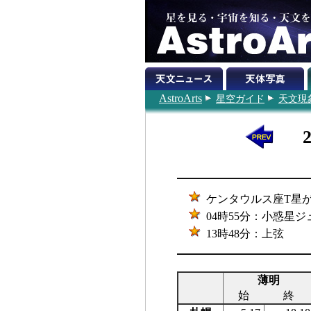
AstroArts
星空ガイド
天文現
ケンタウルス座T星が極
04時55分：小惑星
13時48分：上弦
薄明
始
終