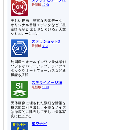
ステラナビゲータ12
最新版
12.0i
美しい描画、豊富な天体データ、
オリジナル番組エディタなど「星
空ひろがる 楽しさひろげる」天文
シミュレーション
ステラショット3
最新版
3.0o
純国産のオールインワン天体撮影
ソフトがパワーアップ。ライブス
タックやオートフォーカスなど新
機能も搭載
ステライメージ10
最新版
10.0f
天体画像に埋もれた微細な情報を
最大限に引き出し、不要なノイズ
は徹底的に除去して美しい天体写
真に仕上げる
星空ナビ