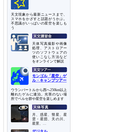
天文現象から最新ニュースまで、
スマホをかざすと話題がうかぶ。
不思議がいっぱいの星空を楽しも
う
天体写真撮影や画像
処理、アストロアー
ツのソフトウェアの
使いこなし方法など
をオンラインで解説
モンゴル「星空」ゲ
ル・キャンプツアー
ウランバートルから西へ250km以上
離れたゲルに連泊。光害のない場
所でペルセ群や星空を楽しめます
月、惑星、彗星、星
雲・星団、天の川、
星景、…
デジタル