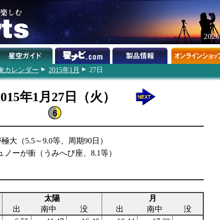
202
象カレンダー
2015年1月
27日
2015年1月27日（火）
大（5.5～9.0等、周期90日）
ジュノーが衝（うみへび座、8.1等）
太陽
月
出
南中
没
出
南中
没