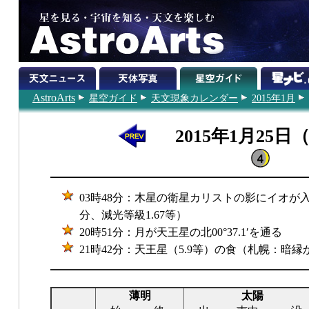
AstroArts
星空ガイド
天文現象カレンダー
2015年1月
2015年1月25日
03時48分：木星の衛星カリストの影にイオが入
分、減光等級1.67等）
20時51分：月が天王星の北00°37.1′を通る
21時42分：天王星（5.9等）の食（札幌：暗縁
薄明
太陽