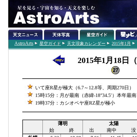
AstroArts
星空ガイド
天文現象カレンダー
2015年1月
2015年1月18日
いて座R星が極大（6.7～12.8等、周期270日）
15時15分：月が最南（赤緯-18°34.5′）本年最南
19時37分：カシオペヤ座RZ星が極小
薄明
太陽
始
終
出
南中
没