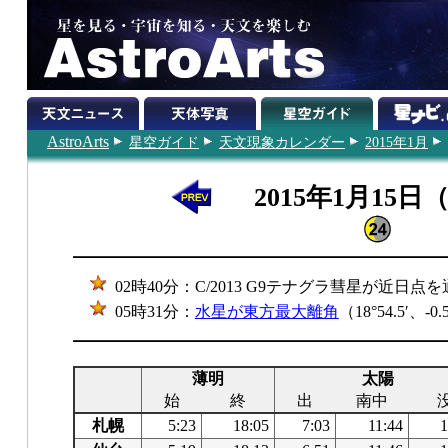
AstroArts
星空ガイド
天文現象カレンダー
2015年1月
2015年1月15日
02時40分：C/2013 G9テナグラ彗星が近日点
05時31分：
水星が東方最大離角
（18°54.5′、-
薄明
太陽
始
終
出
南中
札幌
5:23
18:05
7:03
11:44
1