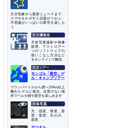
天文現象から最新ニュースまで、
スマホをかざすと話題がうかぶ。
不思議がいっぱいの星空を楽しも
う
天体写真撮影や画像
処理、アストロアー
ツのソフトウェアの
使いこなし方法など
をオンラインで解説
モンゴル「星空」ゲ
ル・キャンプツアー
ウランバートルから西へ250km以上
離れたゲルに連泊。光害のない場
所でペルセ群や星空を楽しめます
月、惑星、彗星、星
雲・星団、天の川、
星景、…
デジタル