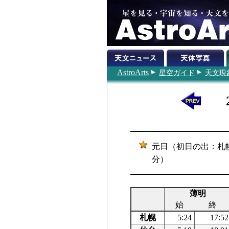
AstroArts
星空ガイド
天文現
元日（初日の出：札幌0
分）
薄明
始
終
札幌
5:24
17:52