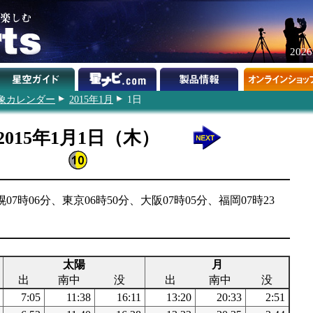
202
象カレンダー
2015年1月
1日
2015年1月1日（木）
7時06分、東京06時50分、大阪07時05分、福岡07時23
太陽
月
出
南中
没
出
南中
没
7:05
11:38
16:11
13:20
20:33
2:51