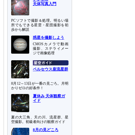
天体写真入門
PCソフトで撮影＆処理。明るい場
所でもできる星雲・星団撮影を初
歩から解説
惑星を撮影しよう
CMOSカメラで動画
撮影、ステライメー
ジで画像処理
ペルセウス座流星群
8月12～13日が一番の見ごろ。月明
かりゼロの好条件！
夏休み 天体観察ガ
イド
夏の大三角、天の川、流星群、星
空撮影。初級者向けの観察ガイド
8月の見どころ