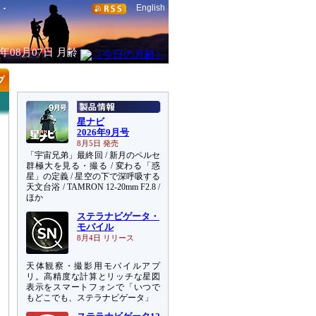
English
6年08月07日
月齢
星ナビ
2026年9月号
8月5日 発売
「宇宙兄弟」最終回 / 新月のペルセ
群極大を見る・撮る / 変わる「惑
星」の定義 / 星空の下で深呼吸する
天文台浴 / TAMRON 12-20mm F2.8 /
ほか
ステラナビゲータ・
モバイル
8月4日 リリース
天体観察・撮影用モバイルアプ
リ。高精度な計算とリッチな星図
表示をスマートフォンで「いつで
もどこでも、ステラナビゲータ」