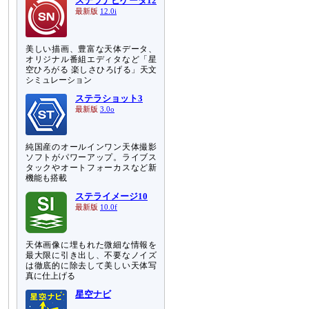
ステラナビゲータ12
最新版
12.0i
美しい描画、豊富な天体データ、
オリジナル番組エディタなど「星
空ひろがる 楽しさひろげる」天文
シミュレーション
ステラショット3
最新版
3.0o
純国産のオールインワン天体撮影
ソフトがパワーアップ。ライブス
タックやオートフォーカスなど新
機能も搭載
ステライメージ10
最新版
10.0f
天体画像に埋もれた微細な情報を
最大限に引き出し、不要なノイズ
は徹底的に除去して美しい天体写
真に仕上げる
星空ナビ