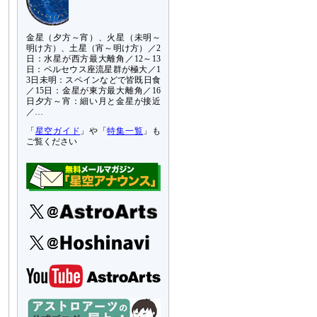
金星（夕方～宵）、火星（未明～
明け方）、土星（宵～明け方）／2
日：水星が西方最大離角／12～13
日：ペルセウス座流星群が極大／1
3日未明：スペインなどで皆既日食
／15日：金星が東方最大離角／16
日夕方～宵：細い月と金星が接近
／…
「
星空ガイド
」や「
特集一覧
」も
ご覧ください