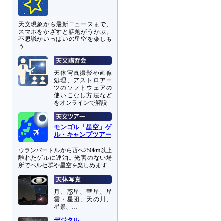
天文現象から最新ニュースまで、
スマホをかざすと話題がうかぶ。
不思議がいっぱいの星空を楽しも
う
天体写真撮影や画像
処理、アストロアー
ツのソフトウェアの
使いこなし方法など
をオンラインで解説
モンゴル「星空」ゲ
ル・キャンプツアー
ウランバートルから西へ250km以上
離れたゲルに連泊。光害のない場
所でペルセ群や星空を楽しめます
月、惑星、彗星、星
雲・星団、天の川、
星景、…
デジタル