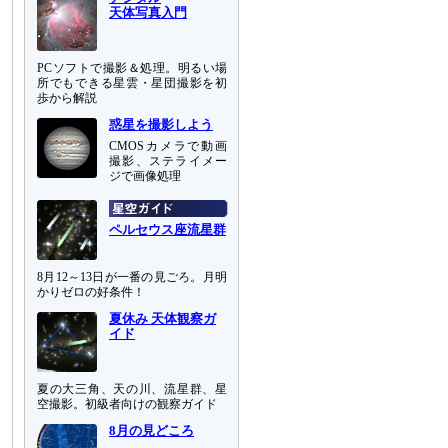
天体写真入門
PCソフトで撮影＆処理。明るい場
所でもできる星雲・星団撮影を初
歩から解説
惑星を撮影しよう
CMOSカメラで動画
撮影、ステライメー
ジで画像処理
ペルセウス座流星群
8月12～13日が一番の見ごろ。月明
かりゼロの好条件！
夏休み 天体観察ガ
イド
夏の大三角、天の川、流星群、星
空撮影。初級者向けの観察ガイド
8月の見どころ