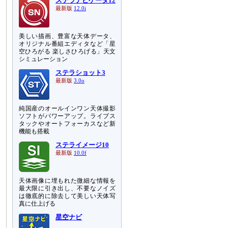
ステラナビゲータ12
最新版
12.0i
美しい描画、豊富な天体データ、
オリジナル番組エディタなど「星
空ひろがる 楽しさひろげる」天文
シミュレーション
ステラショット3
最新版
3.0o
純国産のオールインワン天体撮影
ソフトがパワーアップ。ライブス
タックやオートフォーカスなど新
機能も搭載
ステライメージ10
最新版
10.0f
天体画像に埋もれた微細な情報を
最大限に引き出し、不要なノイズ
は徹底的に除去して美しい天体写
真に仕上げる
星空ナビ