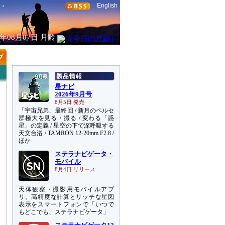
English
6年08月07日
月齢
星ナビ
2026年9月号
8月5日 発売
「宇宙兄弟」最終回 / 新月のペルセ
群極大を見る・撮る / 変わる「惑
星」の定義 / 星空の下で深呼吸する
天文台浴 / TAMRON 12-20mm F2.8 /
ほか
ステラナビゲータ・
モバイル
8月4日 リリース
天体観察・撮影用モバイルアプ
リ。高精度な計算とリッチな星図
表示をスマートフォンで「いつで
もどこでも、ステラナビゲータ」