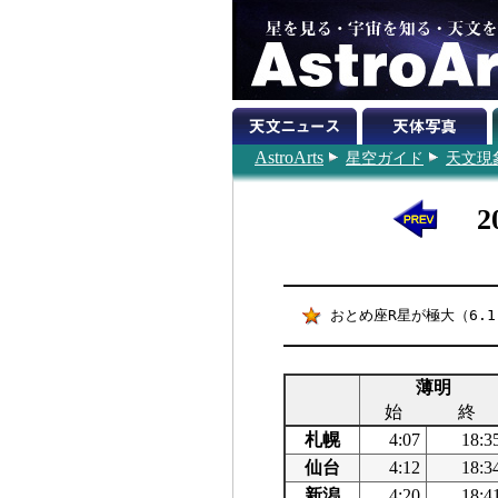
AstroArts
星空ガイド
天文現
2
おとめ座R星が極大（6.1
薄明
始
終
札幌
4:07
18:3
仙台
4:12
18:3
新潟
4:20
18:4