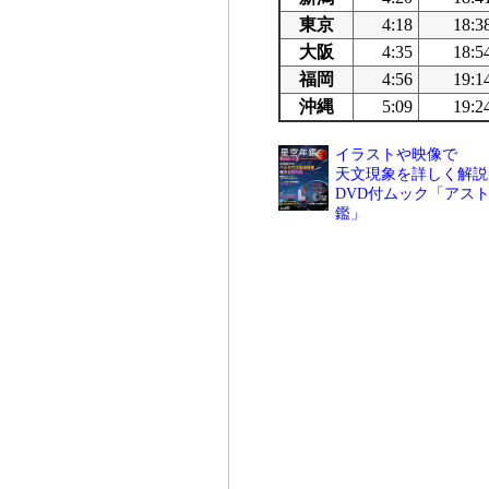
東京
4:18
18:3
大阪
4:35
18:5
福岡
4:56
19:1
沖縄
5:09
19:2
イラストや映像で
天文現象を詳しく解説
DVD付ムック「アスト
鑑」