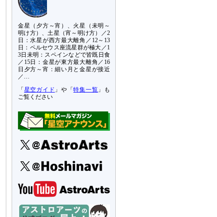
金星（夕方～宵）、火星（未明～
明け方）、土星（宵～明け方）／2
日：水星が西方最大離角／12～13
日：ペルセウス座流星群が極大／1
3日未明：スペインなどで皆既日食
／15日：金星が東方最大離角／16
日夕方～宵：細い月と金星が接近
／…
「
星空ガイド
」や「
特集一覧
」も
ご覧ください