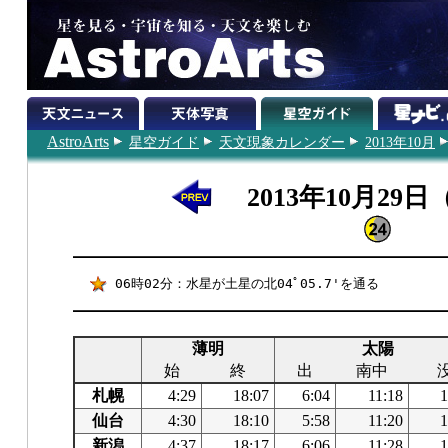
AstroArts
星空ガイド
天文現象カレンダー
2013年10月
2013年10月29
06時02分：水星が土星の北04ﾟ05.7'を通る
薄明
太陽
始
終
出
南中
札幌
4:29
18:07
6:04
11:18
1
仙台
4:30
18:10
5:58
11:20
1
新潟
4:37
18:17
6:06
11:28
1