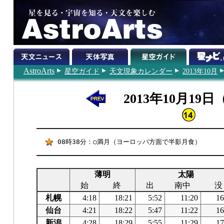
AstroArts
星空ガイド
天文現象カレンダー
2013年10月
2013年10月19
08時38分：○満月（ヨーロッパ方面で半影月食）
薄明
太陽
始
終
出
南中
没
札幌
4:18
18:21
5:52
11:20
16
仙台
4:21
18:22
5:47
11:22
16
新潟
4:28
18:29
5:55
11:29
17