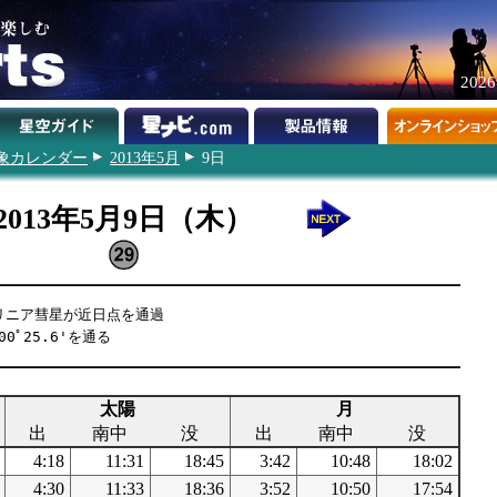
202
象カレンダー
2013年5月
9日
2013年5月9日（木）
L2リニア彗星が近日点を通過
0ﾟ25.6'を通る
太陽
月
出
南中
没
出
南中
没
4:18
11:31
18:45
3:42
10:48
18:02
4:30
11:33
18:36
3:52
10:50
17:54