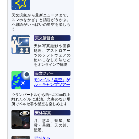
天文現象から最新ニュースまで、
スマホをかざすと話題がうかぶ。
不思議がいっぱいの星空を楽しも
う
天体写真撮影や画像
処理、アストロアー
ツのソフトウェアの
使いこなし方法など
をオンラインで解説
モンゴル「星空」ゲ
ル・キャンプツアー
ウランバートルから西へ250km以上
離れたゲルに連泊。光害のない場
所でペルセ群や星空を楽しめます
月、惑星、彗星、星
雲・星団、天の川、
星景、…
デジタル