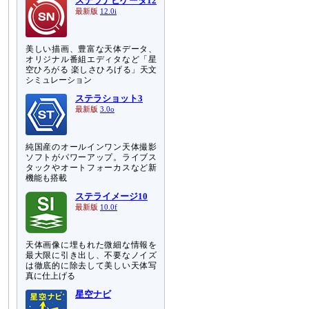
ステラナビゲータ12
最新版
12.0i
美しい描画、豊富な天体データ、
オリジナル番組エディタなど「星
空ひろがる 楽しさひろげる」天文
シミュレーション
ステラショット3
最新版
3.0o
純国産のオールインワン天体撮影
ソフトがパワーアップ。ライブス
タックやオートフォーカスなど新
機能も搭載
ステライメージ10
最新版
10.0f
天体画像に埋もれた微細な情報を
最大限に引き出し、不要なノイズ
は徹底的に除去して美しい天体写
真に仕上げる
星空ナビ