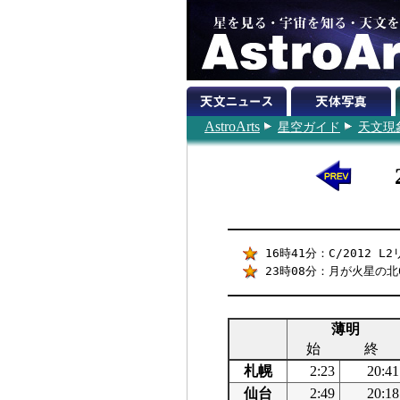
AstroArts
星空ガイド
天文現
16時41分：C/2012 
23時08分：月が火星の北0
薄明
始
終
札幌
2:23
20:41
仙台
2:49
20:18