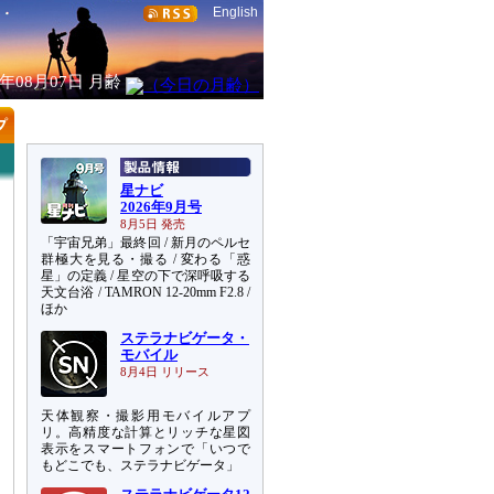
English
6年08月07日
月齢
星ナビ
2026年9月号
8月5日 発売
「宇宙兄弟」最終回 / 新月のペルセ
群極大を見る・撮る / 変わる「惑
星」の定義 / 星空の下で深呼吸する
天文台浴 / TAMRON 12-20mm F2.8 /
ほか
ステラナビゲータ・
モバイル
8月4日 リリース
天体観察・撮影用モバイルアプ
リ。高精度な計算とリッチな星図
表示をスマートフォンで「いつで
もどこでも、ステラナビゲータ」