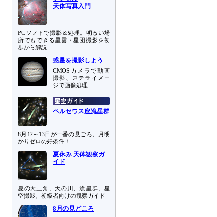
天体写真入門
PCソフトで撮影＆処理。明るい場
所でもできる星雲・星団撮影を初
歩から解説
惑星を撮影しよう
CMOSカメラで動画
撮影、ステライメー
ジで画像処理
ペルセウス座流星群
8月12～13日が一番の見ごろ。月明
かりゼロの好条件！
夏休み 天体観察ガ
イド
夏の大三角、天の川、流星群、星
空撮影。初級者向けの観察ガイド
8月の見どころ