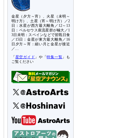
金星（夕方～宵）、火星（未明～
明け方）、土星（宵～明け方）／2
日：水星が西方最大離角／12～13
日：ペルセウス座流星群が極大／1
3日未明：スペインなどで皆既日食
／15日：金星が東方最大離角／16
日夕方～宵：細い月と金星が接近
／…
「
星空ガイド
」や「
特集一覧
」も
ご覧ください