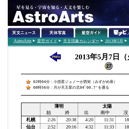
AstroArts
星空ガイド
天文現象カレンダー
2013年5月
2013年5月7日
02時04分：小惑星ジュノーが西矩（みずがめ座）
08時56分：月が天王星の北04ﾟ00.7'を通る
薄明
太陽
始
終
出
南中
没
札幌
2:26
20:38
4:20
11:31
18
仙台
2:52
20:16
4:32
11:33
18