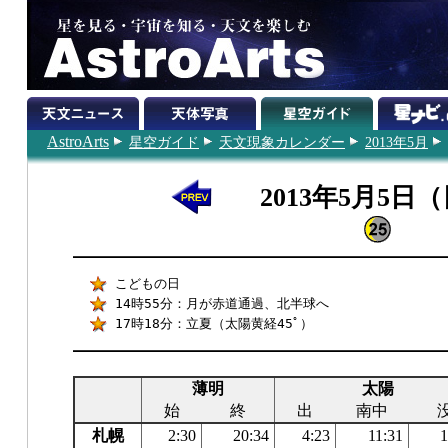
AstroArts
星空ガイド
天文現象カレンダー
2013年5月
2013年5月5日
こどもの日
14時55分：月が赤道通過、北半球へ
17時18分：立夏（太陽黄経45ﾟ）
薄明
太陽
始
終
出
南中
札幌
2:30
20:34
4:23
11:31
1