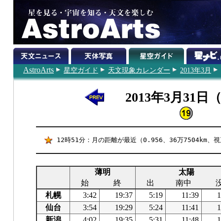
AstroArts
星空ガイド
天文現象カレンダー
2013年3月
2013年3月31日
12時51分：月の距離が最近（0.956、36万7504km、視
薄明
太陽
始
終
出
南中
札幌
3:42
19:37
5:19
11:39
1
仙台
3:54
19:29
5:24
11:41
1
新潟
4:02
19:35
5:31
11:48
1