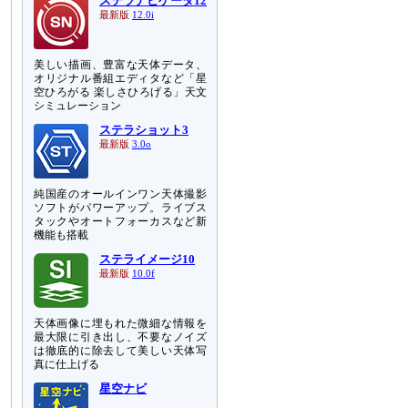
ステラナビゲータ12
最新版
12.0i
美しい描画、豊富な天体データ、
オリジナル番組エディタなど「星
空ひろがる 楽しさひろげる」天文
シミュレーション
ステラショット3
最新版
3.0o
純国産のオールインワン天体撮影
ソフトがパワーアップ。ライブス
タックやオートフォーカスなど新
機能も搭載
ステライメージ10
最新版
10.0f
天体画像に埋もれた微細な情報を
最大限に引き出し、不要なノイズ
は徹底的に除去して美しい天体写
真に仕上げる
星空ナビ