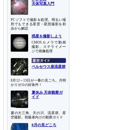
天体写真入門
PCソフトで撮影＆処理。明るい場
所でもできる星雲・星団撮影を初
歩から解説
惑星を撮影しよう
CMOSカメラで動画
撮影、ステライメー
ジで画像処理
ペルセウス座流星群
8月12～13日が一番の見ごろ。月明
かりゼロの好条件！
夏休み 天体観察ガ
イド
夏の大三角、天の川、流星群、星
空撮影。初級者向けの観察ガイド
8月の見どころ