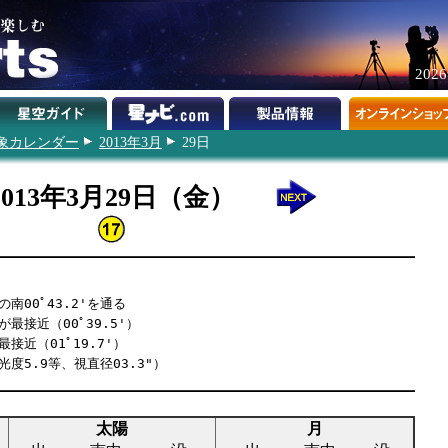
202
象カレンダー
2013年3月
29日
2013年3月29日（金）
南00ﾟ43.2'を通る
最接近（00ﾟ39.5'）
接近（01ﾟ19.7'）
光度5.9等、視直径03.3"）
太陽
月