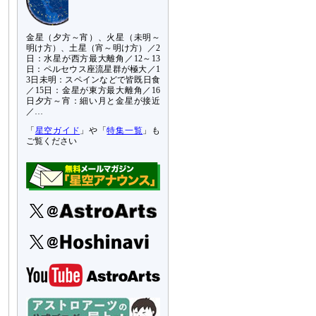
金星（夕方～宵）、火星（未明～
明け方）、土星（宵～明け方）／2
日：水星が西方最大離角／12～13
日：ペルセウス座流星群が極大／1
3日未明：スペインなどで皆既日食
／15日：金星が東方最大離角／16
日夕方～宵：細い月と金星が接近
／…
「
星空ガイド
」や「
特集一覧
」も
ご覧ください