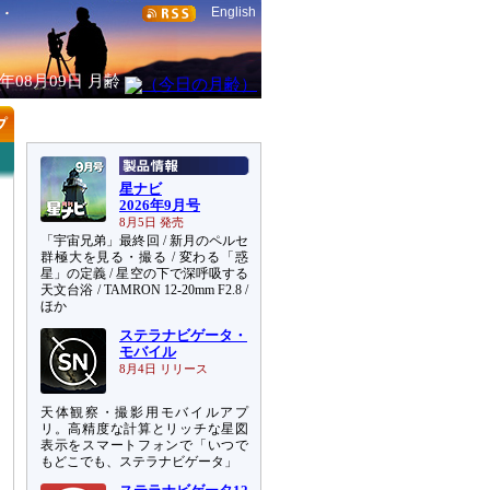
English
6年08月09日
月齢
星ナビ
2026年9月号
8月5日 発売
「宇宙兄弟」最終回 / 新月のペルセ
群極大を見る・撮る / 変わる「惑
星」の定義 / 星空の下で深呼吸する
天文台浴 / TAMRON 12-20mm F2.8 /
ほか
ステラナビゲータ・
モバイル
8月4日 リリース
天体観察・撮影用モバイルアプ
リ。高精度な計算とリッチな星図
表示をスマートフォンで「いつで
もどこでも、ステラナビゲータ」