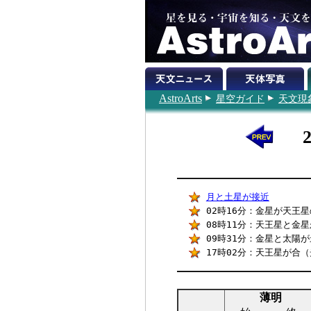
AstroArts
星空ガイド
天文現
月と土星が接近
02時16分：金星が天王星の
08時11分：天王星と金星が
09時31分：金星と太陽が最
17時02分：天王星が合（
薄明