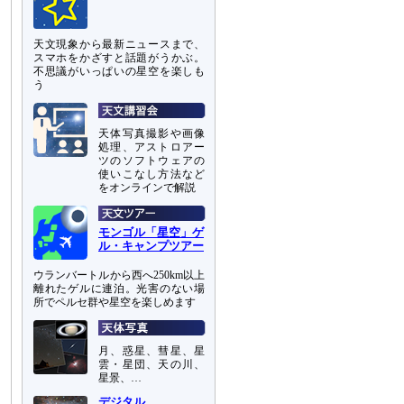
天文現象から最新ニュースまで、
スマホをかざすと話題がうかぶ。
不思議がいっぱいの星空を楽しも
う
天体写真撮影や画像
処理、アストロアー
ツのソフトウェアの
使いこなし方法など
をオンラインで解説
モンゴル「星空」ゲ
ル・キャンプツアー
ウランバートルから西へ250km以上
離れたゲルに連泊。光害のない場
所でペルセ群や星空を楽しめます
月、惑星、彗星、星
雲・星団、天の川、
星景、…
デジタル