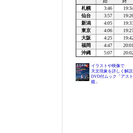
始
終
札幌
3:46
19:3
仙台
3:57
19:2
新潟
4:05
19:3
東京
4:06
19:2
大阪
4:25
19:4
福岡
4:47
20:0
沖縄
5:07
20:0
イラストや映像で
天文現象を詳しく解説
DVD付ムック「アスト
鑑」