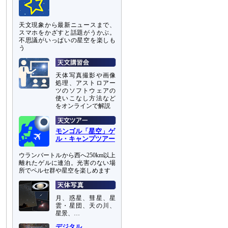
天文現象から最新ニュースまで、
スマホをかざすと話題がうかぶ。
不思議がいっぱいの星空を楽しも
う
天体写真撮影や画像
処理、アストロアー
ツのソフトウェアの
使いこなし方法など
をオンラインで解説
モンゴル「星空」ゲ
ル・キャンプツアー
ウランバートルから西へ250km以上
離れたゲルに連泊。光害のない場
所でペルセ群や星空を楽しめます
月、惑星、彗星、星
雲・星団、天の川、
星景、…
デジタル