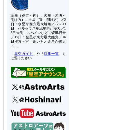
金星（夕方～宵）、火星（未明～
明け方）、土星（宵～明け方）／2
日：水星が西方最大離角／12～13
日：ペルセウス座流星群が極大／1
3日未明：スペインなどで皆既日食
／15日：金星が東方最大離角／16
日夕方～宵：細い月と金星が接近
／…
「
星空ガイド
」や「
特集一覧
」も
ご覧ください