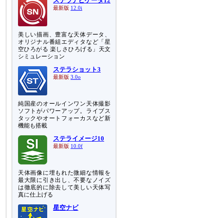
ステラナビゲータ12
最新版
12.0i
美しい描画、豊富な天体データ、
オリジナル番組エディタなど「星
空ひろがる 楽しさひろげる」天文
シミュレーション
ステラショット3
最新版
3.0o
純国産のオールインワン天体撮影
ソフトがパワーアップ。ライブス
タックやオートフォーカスなど新
機能も搭載
ステライメージ10
最新版
10.0f
天体画像に埋もれた微細な情報を
最大限に引き出し、不要なノイズ
は徹底的に除去して美しい天体写
真に仕上げる
星空ナビ