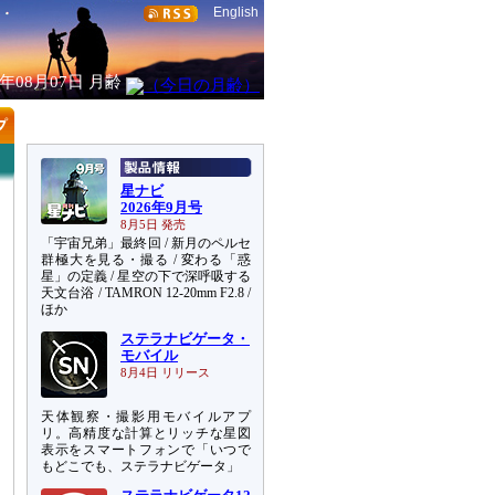
English
6年08月07日
月齢
星ナビ
2026年9月号
8月5日 発売
「宇宙兄弟」最終回 / 新月のペルセ
群極大を見る・撮る / 変わる「惑
星」の定義 / 星空の下で深呼吸する
天文台浴 / TAMRON 12-20mm F2.8 /
ほか
ステラナビゲータ・
モバイル
8月4日 リリース
天体観察・撮影用モバイルアプ
リ。高精度な計算とリッチな星図
表示をスマートフォンで「いつで
もどこでも、ステラナビゲータ」