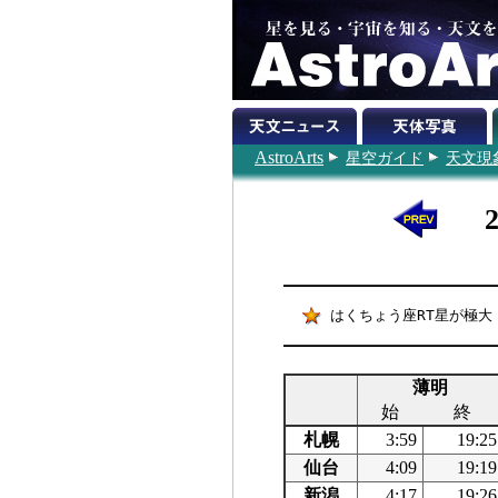
AstroArts
星空ガイド
天文現
はくちょう座RT星が極大（
薄明
始
終
札幌
3:59
19:25
仙台
4:09
19:19
新潟
4:17
19:26