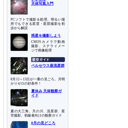
天体写真入門
PCソフトで撮影＆処理。明るい場
所でもできる星雲・星団撮影を初
歩から解説
惑星を撮影しよう
CMOSカメラで動画
撮影、ステライメー
ジで画像処理
ペルセウス座流星群
8月12～13日が一番の見ごろ。月明
かりゼロの好条件！
夏休み 天体観察ガ
イド
夏の大三角、天の川、流星群、星
空撮影。初級者向けの観察ガイド
8月の見どころ