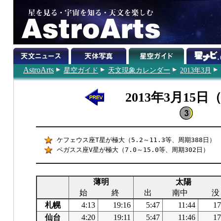
AstroArts
星空ガイド
天文現象カレンダー
2013年3月
2013年3月15日
ケフェウス座T星が極大（5.2～11.3等、周期388日）
ペガスス座V星が極大（7.0～15.0等、周期302日）
薄明
太陽
始
終
出
南中
没
札幌
4:13
19:16
5:47
11:44
17
仙台
4:20
19:11
5:47
11:46
17